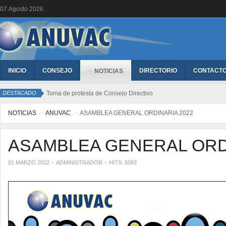
07
Agosto
2026
INICIO
CONSEJO
DIRECTORIO
CONTACT
NOTICIAS
DESTACADO
Toma de protesta de Consejo Directivo
NOTICIAS
ANUVAC
ASAMBLEA GENERAL ORDINARIA 2022
ASAMBLEA GENERAL ORDI
01 MARZO 2022
ADMINISTRADOR
HITS: 5083