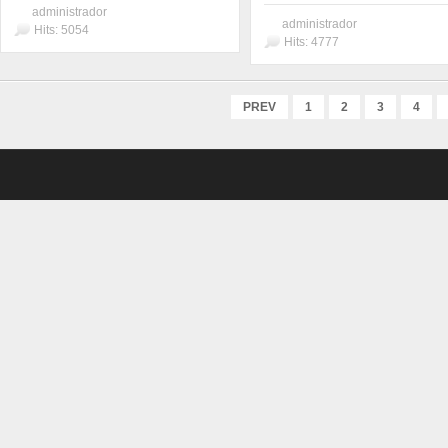
administrador
administrador
Hits: 5054
Hits: 4777
PREV
1
2
3
4