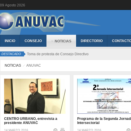
09
Agosto
2026
INICIO
CONSEJO
DIRECTORIO
CONTACT
NOTICIAS
DESTACADO
Toma de protesta de Consejo Directivo
NOTICIAS
ANUVAC
CENTRO URBANO, entrevista a
Programa de la Segunda Jornad
presidente ANUVAC
Intersectorial
14 MARZO 2016
14 MARZO 2016